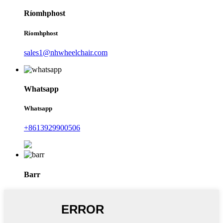
Ríomhphost
Ríomhphost
sales1@nhwheelchair.com
Whatsapp
Whatsapp
+8613929900506
Barr