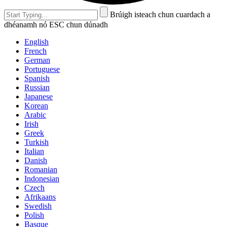
Brúigh isteach chun cuardach a
dhéanamh nó ESC chun dúnadh
English
French
German
Portuguese
Spanish
Russian
Japanese
Korean
Arabic
Irish
Greek
Turkish
Italian
Danish
Romanian
Indonesian
Czech
Afrikaans
Swedish
Polish
Basque