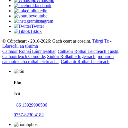
Whatsapp
facebook
linkedin
youtube
instagram
Twitter
Tiktok
© Cóipcheart - 2010-2026: Gach ceart ar cosaint.
Táirgí Te
-
Léarscáil an tSuímh
Cathaoir Rothaí Lámhleabhar
,
Cathaoir Rothaí Leictreach Taistil
,
Cathaoirleach Comóide
,
Siúlóir Rollaithe Ingearach
,
monaróir
cathaoireacha rothaí leictreacha
,
Cathaoir Rothaí Leictreach
,
Fón
Teil
+86 13929900506
0757-8230 4182