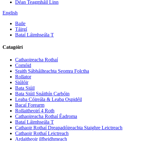
Déan Teagmháil Linn
English
Baile
Táirgí
Bataí Láimhseála T
Catagóirí
Cathaoireacha Rothaí
Comóid
Sraith Sábháilteachta Seomra Folctha
Rollator
Siúlóir
Bata Siúil
Bata Siúil Snáithín Carbóin
Leaba Cóireála & Leaba Ospidéil
Bacaí Forearm
Rollaitheoirí 4 Roth
Cathaoireacha Rothaí Éadroma
Bataí Láimhseála T
Cathaoir Rothaí Dreapadóireachta Staighre Leictreach
Cathaoir Rothaí Leictreach
Ardaitheoir ilfheidhmeach