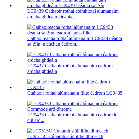
LC9439 Cathaoir rothaí cóimhiotal alúmanaim
ardchaighdeáin Déanta...
Cathaoireacha rothaí alúmanaim LC9438 déanta
sa tSín, meáchan éadrom...
LC9437 Cathaoir rothaí alúmanaim éadrom
ardchaighdeáin
Cathaoir rothaí alúmanaim fillte éadrom LC9435
LC9433 Cathaoir rothaí alúmanaim éadrom le
cúl ard...
LC9515C Cúnamh siúil ilfheidhmeach