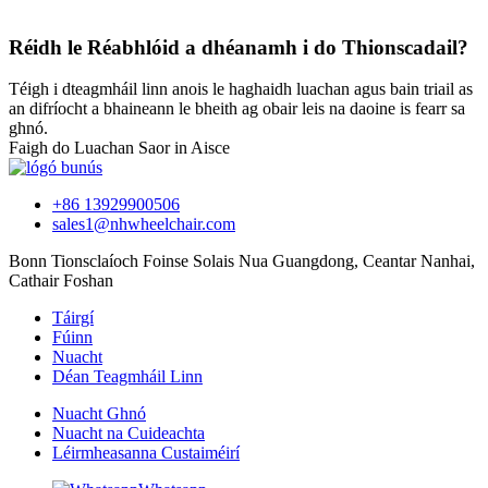
Réidh le Réabhlóid a dhéanamh i do Thionscadail?
Téigh i dteagmháil linn anois le haghaidh luachan agus bain triail as
an difríocht a bhaineann le bheith ag obair leis na daoine is fearr sa
ghnó.
Faigh do Luachan Saor in Aisce
+86 13929900506
sales1@nhwheelchair.com
Bonn Tionsclaíoch Foinse Solais Nua Guangdong, Ceantar Nanhai,
Cathair Foshan
Táirgí
Fúinn
Nuacht
Déan Teagmháil Linn
Nuacht Ghnó
Nuacht na Cuideachta
Léirmheasanna Custaiméirí