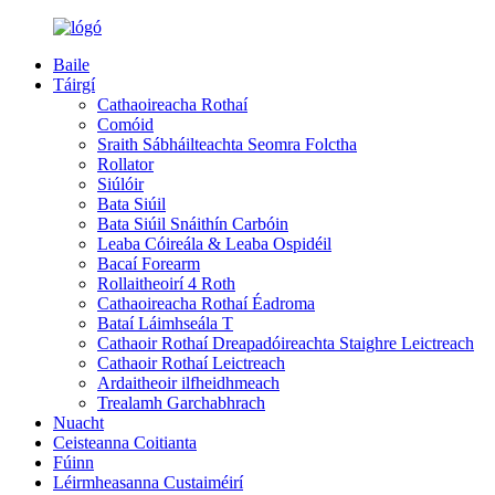
Baile
Táirgí
Cathaoireacha Rothaí
Comóid
Sraith Sábháilteachta Seomra Folctha
Rollator
Siúlóir
Bata Siúil
Bata Siúil Snáithín Carbóin
Leaba Cóireála & Leaba Ospidéil
Bacaí Forearm
Rollaitheoirí 4 Roth
Cathaoireacha Rothaí Éadroma
Bataí Láimhseála T
Cathaoir Rothaí Dreapadóireachta Staighre Leictreach
Cathaoir Rothaí Leictreach
Ardaitheoir ilfheidhmeach
Trealamh Garchabhrach
Nuacht
Ceisteanna Coitianta
Fúinn
Léirmheasanna Custaiméirí