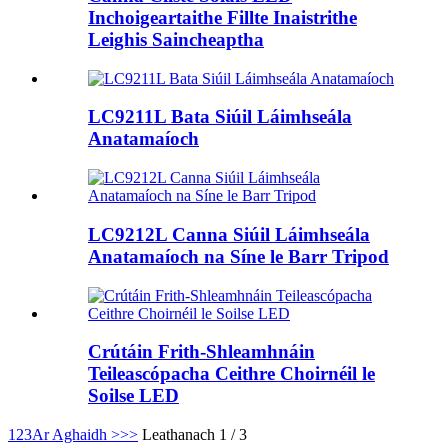
Inchoigeartaithe Fillte Inaistrithe
Leighis Saincheaptha
LC9211L Bata Siúil Láimhseála
Anatamaíoch
LC9212L Canna Siúil Láimhseála
Anatamaíoch na Síne le Barr Tripod
Crútáin Frith-Shleamhnáin
Teileascópacha Ceithre Choirnéil le
Soilse LED
1
2
3
Ar Aghaidh >
>>
Leathanach 1 / 3