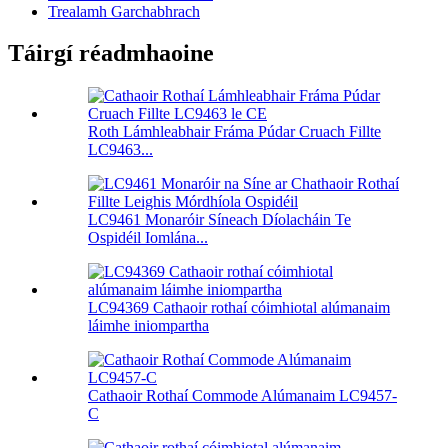
Trealamh Garchabhrach
Táirgí réadmhaoine
Roth Lámhleabhair Fráma Púdar Cruach Fillte
LC9463...
LC9461 Monaróir Síneach Díolacháin Te
Ospidéil Iomlána...
LC94369 Cathaoir rothaí cóimhiotal alúmanaim
láimhe iniompartha
Cathaoir Rothaí Commode Alúmanaim LC9457-
C