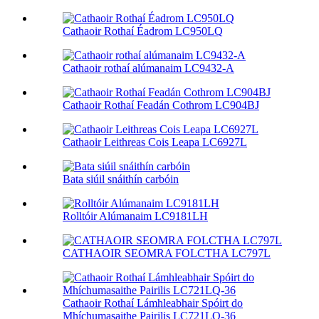
Cathaoir Rothaí Éadrom LC950LQ
Cathaoir rothaí alúmanaim LC9432-A
Cathaoir Rothaí Feadán Cothrom LC904BJ
Cathaoir Leithreas Cois Leapa LC6927L
Bata siúil snáithín carbóin
Rolltóir Alúmanaim LC9181LH
CATHAOIR SEOMRA FOLCTHA LC797L
Cathaoir Rothaí Lámhleabhair Spóirt do
Mhíchumasaithe Pairilis LC721LQ-36