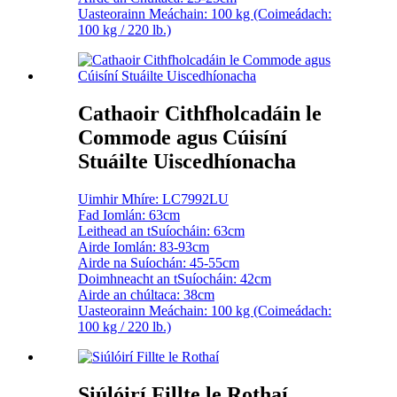
Uasteorainn Meáchain: 100 kg (Coimeádach:
100 kg / 220 lb.)
Cathaoir Cithfholcadáin le
Commode agus Cúisíní
Stuáilte Uiscedhíonacha
Uimhir Mhíre: LC7992LU
Fad Iomlán: 63cm
Leithead an tSuíocháin: 63cm
Airde Iomlán: 83-93cm
Airde na Suíochán: 45-55cm
Doimhneacht an tSuíocháin: 42cm
Airde an chúltaca: 38cm
Uasteorainn Meáchain: 100 kg (Coimeádach:
100 kg / 220 lb.)
Siúlóirí Fillte le Rothaí