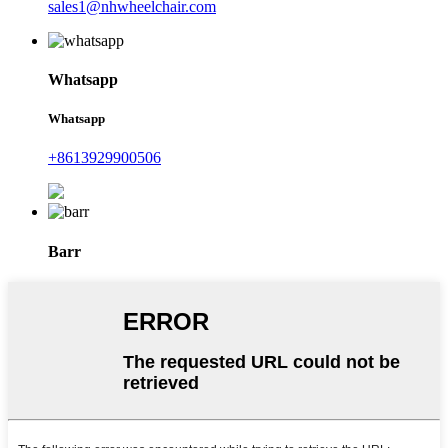
sales1@nhwheelchair.com
Whatsapp
Whatsapp
+8613929900506
Barr