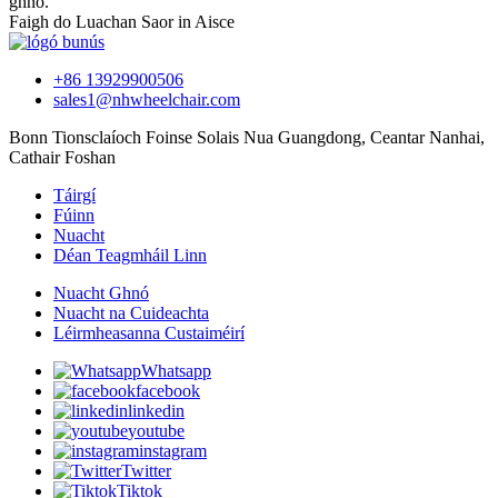
ghnó.
Faigh do Luachan Saor in Aisce
+86 13929900506
sales1@nhwheelchair.com
Bonn Tionsclaíoch Foinse Solais Nua Guangdong, Ceantar Nanhai,
Cathair Foshan
Táirgí
Fúinn
Nuacht
Déan Teagmháil Linn
Nuacht Ghnó
Nuacht na Cuideachta
Léirmheasanna Custaiméirí
Whatsapp
facebook
linkedin
youtube
instagram
Twitter
Tiktok