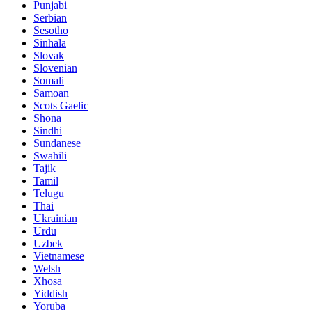
Punjabi
Serbian
Sesotho
Sinhala
Slovak
Slovenian
Somali
Samoan
Scots Gaelic
Shona
Sindhi
Sundanese
Swahili
Tajik
Tamil
Telugu
Thai
Ukrainian
Urdu
Uzbek
Vietnamese
Welsh
Xhosa
Yiddish
Yoruba