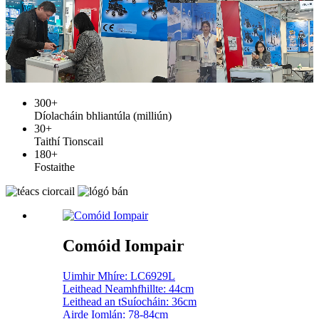
300
+
Díolacháin bhliantúla (milliún)
30
+
Taithí Tionscail
180
+
Fostaithe
Comóid Iompair
Uimhir Mhíre: LC6929L
Leithead Neamhfhillte: 44cm
Leithead an tSuíocháin: 36cm
Airde Iomlán: 78-84cm