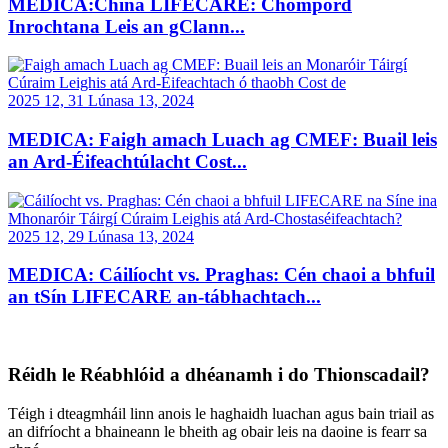
MEDICA:China LIFECARE: Chompord
Inrochtana Leis an gClann...
2025 12, 31 Lúnasa 13, 2024
MEDICA: Faigh amach Luach ag CMEF: Buail leis
an Ard-Éifeachtúlacht Cost...
2025 12, 29 Lúnasa 13, 2024
MEDICA: Cáilíocht vs. Praghas: Cén chaoi a bhfuil
an tSín LIFECARE an-tábhachtach...
Réidh le Réabhlóid a dhéanamh i do Thionscadail?
Téigh i dteagmháil linn anois le haghaidh luachan agus bain triail as
an difríocht a bhaineann le bheith ag obair leis na daoine is fearr sa