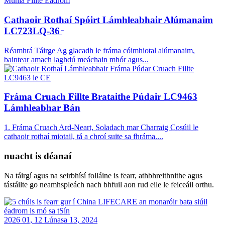
Cathaoir Rothaí Spóirt Lámhleabhair Alúmanaim
LC723LQ-36 ̵
Réamhrá Táirge Ag glacadh le fráma cóimhiotal alúmanaim,
baintear amach laghdú meáchain mhór agus...
Fráma Cruach Fillte Brataithe Púdair LC9463
Lámhleabhar Bán
1. Fráma Cruach Ard-Neart, Soladach mar Charraig Cosúil le
cathaoir rothaí miotail, tá a chroí suite sa fhráma....
nuacht is déanaí
Na táirgí agus na seirbhísí folláine is fearr, athbhreithnithe agus
tástáilte go neamhspleách nach bhfuil aon rud eile le feiceáil orthu.
2026 01, 12 Lúnasa 13, 2024