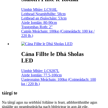
Uimhir Mhíre: LC918L
Leithead Neamhfhillte: 58cm
Leithead an tSuíocháin: 53cm
Airde Iomlán: 80-90cm
Trastomhas Roth: 2”
Caipín Meáchain: 100kg (Coimeádach: 100 kg /
220 lb.)
Cána Fillte le Dhá Sholas
LED
Uimhir Mhíre: LC9287L
Airde Iomlán: 77.5-100cm
Uasteorainn Meáchain: 100kg (Coimeádach: 100
kg / 220 lb.)
táirgí te
Na táirgí agus na seirbhísí folláine is fearr, athbhreithnithe agus
tástáilte go neamhspleácha nach bhfeictear in aon áit eile.