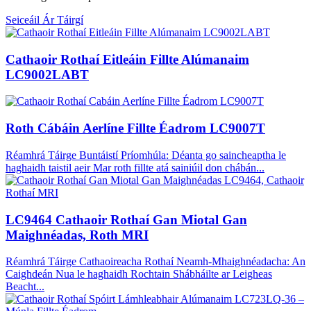
Seiceáil Ár Táirgí
Cathaoir Rothaí Eitleáin Fillte Alúmanaim
LC9002LABT
Roth Cábáin Aerlíne Fillte Éadrom LC9007T
Réamhrá Táirge Buntáistí Príomhúla: Déanta go saincheaptha le
haghaidh taistil aeir Mar roth fillte atá sainiúil don chábán...
LC9464 Cathaoir Rothaí Gan Miotal Gan
Maighnéadas, Roth MRI
Réamhrá Táirge Cathaoireacha Rothaí Neamh-Mhaighnéadacha: An
Caighdeán Nua le haghaidh Rochtain Shábháilte ar Leigheas
Beacht...