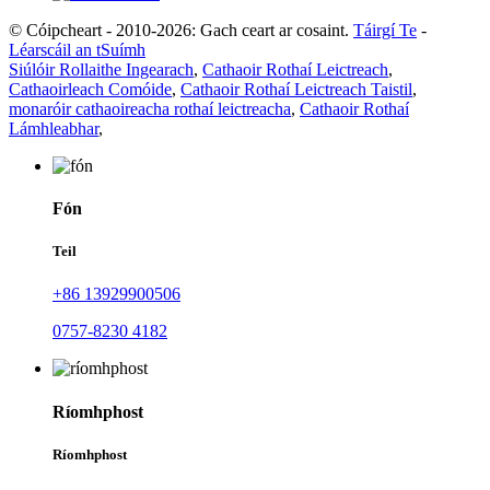
© Cóipcheart - 2010-2026: Gach ceart ar cosaint.
Táirgí Te
-
Léarscáil an tSuímh
Siúlóir Rollaithe Ingearach
,
Cathaoir Rothaí Leictreach
,
Cathaoirleach Comóide
,
Cathaoir Rothaí Leictreach Taistil
,
monaróir cathaoireacha rothaí leictreacha
,
Cathaoir Rothaí
Lámhleabhar
,
Fón
Teil
+86 13929900506
0757-8230 4182
Ríomhphost
Ríomhphost