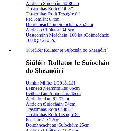
Airde na Suíochán: 40-80cm
Trastomhas Roth Cúil: 8”
Trastomhas Roth Tosaigh: 8”
Fad Iomlán: 87cm
Doimhneacht an tSuíocháin: 35.5cm
Airde an Chúltaca: 34.5cm
Uasteorainn Meáchain: 100 kg (Coimeádach:
100 kg / 220 lb.)
Siúlóir Rollator le Suíochán
do Sheanóirí
Uimhir Mhíre: LC9181LH
Leithead Neamhfhillte: 66cm
Leithead an tSuíocháin: 46cm
Airde Iomlán: 81-93cm
Airde an tSuíocháin: 54cm
Trastomhas Roth Cúil: 8”
Trastomhas Roth Tosaigh: 8“
Fad Iomlán: 72cm
Doimhneacht an tSuíocháin: 25cm
Airde an Chúltaca: 23-25cm