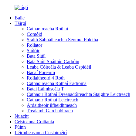
Baile
Táirgí
Cathaoireacha Rothaí
Comóid
Sraith Sábháilteachta Seomra Folctha
Rollator
Siúlóir
Bata Siúil
Bata Siúil Snáithín Carbóin
Leaba Cóireála & Leaba Ospidéil
Bacaí Forearm
Rollaitheoirí 4 Roth
Cathaoireacha Rothaí Éadroma
Bataí Láimhseála T
Cathaoir Rothaí Dreapadóireachta Staighre Leictreach
Cathaoir Rothaí Leictreach
Ardaitheoir ilfheidhmeach
Trealamh Garchabhrach
Nuacht
Ceisteanna Coitianta
Fúinn
Léirmheasanna Custaiméirí