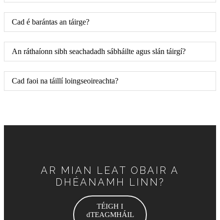
Cad é barántas an táirge?
An ráthaíonn sibh seachadadh sábháilte agus slán táirgí?
Cad faoi na táillí loingseoireachta?
AR MIAN LEAT OBAIR A
DHÉANAMH LINN?
TÉIGH I
dTEAGMHÁIL