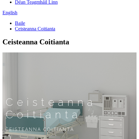
Déan Teagmháil Linn
English
Baile
Ceisteanna Coitianta
Ceisteanna Coitianta
Ceisteanna
Coitianta
CEISTEANNA COITIANTA