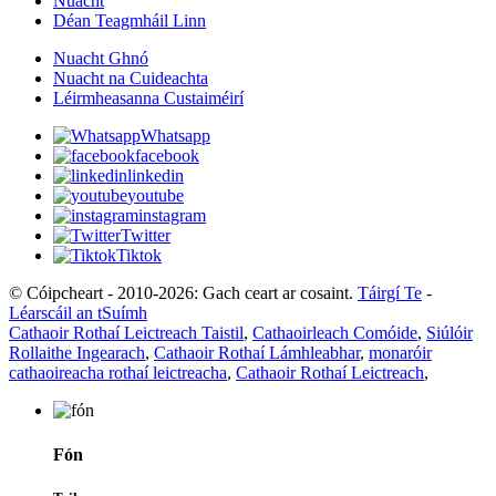
Nuacht
Déan Teagmháil Linn
Nuacht Ghnó
Nuacht na Cuideachta
Léirmheasanna Custaiméirí
Whatsapp
facebook
linkedin
youtube
instagram
Twitter
Tiktok
© Cóipcheart - 2010-2026: Gach ceart ar cosaint.
Táirgí Te
-
Léarscáil an tSuímh
Cathaoir Rothaí Leictreach Taistil
,
Cathaoirleach Comóide
,
Siúlóir
Rollaithe Ingearach
,
Cathaoir Rothaí Lámhleabhar
,
monaróir
cathaoireacha rothaí leictreacha
,
Cathaoir Rothaí Leictreach
,
Fón