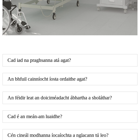
Cad iad na praghsanna atá agat?
An bhfuil cainníocht íosta ordaithe agat?
An féidir leat an doiciméadacht ábhartha a sholáthar?
Cad é an meán-am luaidhe?
Cén cineál modhanna íocaíochta a nglacann tú leo?