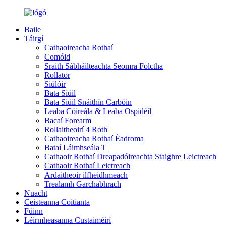
Baile
Táirgí
Cathaoireacha Rothaí
Comóid
Sraith Sábháilteachta Seomra Folctha
Rollator
Siúlóir
Bata Siúil
Bata Siúil Snáithín Carbóin
Leaba Cóireála & Leaba Ospidéil
Bacaí Forearm
Rollaitheoirí 4 Roth
Cathaoireacha Rothaí Éadroma
Bataí Láimhseála T
Cathaoir Rothaí Dreapadóireachta Staighre Leictreach
Cathaoir Rothaí Leictreach
Ardaitheoir ilfheidhmeach
Trealamh Garchabhrach
Nuacht
Ceisteanna Coitianta
Fúinn
Léirmheasanna Custaiméirí