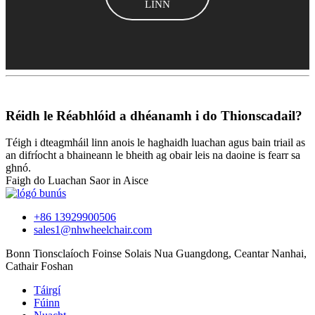
LINN
Réidh le Réabhlóid a dhéanamh i do Thionscadail?
Téigh i dteagmháil linn anois le haghaidh luachan agus bain triail as
an difríocht a bhaineann le bheith ag obair leis na daoine is fearr sa
ghnó.
Faigh do Luachan Saor in Aisce
+86 13929900506
sales1@nhwheelchair.com
Bonn Tionsclaíoch Foinse Solais Nua Guangdong, Ceantar Nanhai,
Cathair Foshan
Táirgí
Fúinn