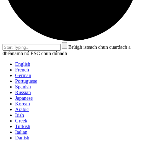
Brúigh isteach chun cuardach a
dhéanamh nó ESC chun dúnadh
English
French
German
Portuguese
Spanish
Russian
Japanese
Korean
Arabic
Irish
Greek
Turkish
Italian
Danish