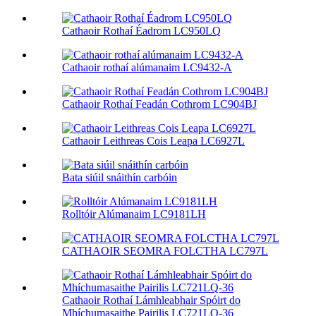
Cathaoir Rothaí Éadrom LC950LQ
Cathaoir rothaí alúmanaim LC9432-A
Cathaoir Rothaí Feadán Cothrom LC904BJ
Cathaoir Leithreas Cois Leapa LC6927L
Bata siúil snáithín carbóin
Rolltóir Alúmanaim LC9181LH
CATHAOIR SEOMRA FOLCTHA LC797L
Cathaoir Rothaí Lámhleabhair Spóirt do
Mhíchumasaithe Pairilis LC721LQ-36