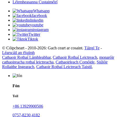
Léirmheasanna Custaiméirí
Whatsapp
facebook
linkedin
youtube
instagram
Twitter
Tiktok
© Cóipcheart - 2010-2026: Gach ceart ar cosaint.
Táirgí Te
-
Léarscáil an tSuímh
Cathaoir Rothaí Lámhleabhar
,
Cathaoir Rothaí Leictreach
,
monaróir
cathaoireacha rothaí leictreacha
,
Cathaoirleach Comóide
,
Siúlóir
Rollaithe Ingearach
,
Cathaoir Rothaí Leictreach Taistil
,
Fón
Teil
+86 13929900506
0757-8230 4182