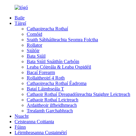
Baile
Táirgí
Cathaoireacha Rothaí
Comóid
Sraith Sábháilteachta Seomra Folctha
Rollator
Siúlóir
Bata Siúil
Bata Siúil Snáithín Carbóin
Leaba Cóireála & Leaba Ospidéil
Bacaí Forearm
Rollaitheoirí 4 Roth
Cathaoireacha Rothaí Éadroma
Bataí Láimhseála T
Cathaoir Rothaí Dreapadóireachta Staighre Leictreach
Cathaoir Rothaí Leictreach
Ardaitheoir ilfheidhmeach
Trealamh Garchabhrach
Nuacht
Ceisteanna Coitianta
Fúinn
Léirmheasanna Custaiméirí