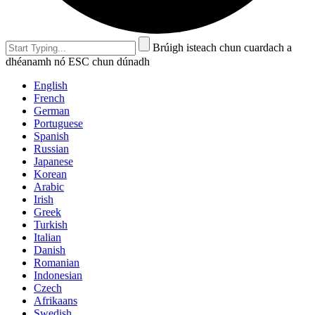
Brúigh isteach chun cuardach a
dhéanamh nó ESC chun dúnadh
English
French
German
Portuguese
Spanish
Russian
Japanese
Korean
Arabic
Irish
Greek
Turkish
Italian
Danish
Romanian
Indonesian
Czech
Afrikaans
Swedish