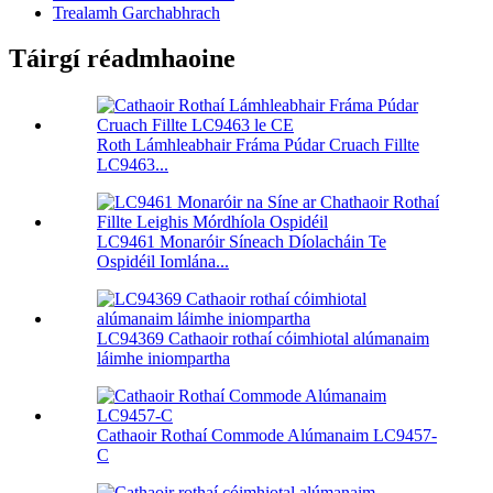
Trealamh Garchabhrach
Táirgí réadmhaoine
Roth Lámhleabhair Fráma Púdar Cruach Fillte
LC9463...
LC9461 Monaróir Síneach Díolacháin Te
Ospidéil Iomlána...
LC94369 Cathaoir rothaí cóimhiotal alúmanaim
láimhe iniompartha
Cathaoir Rothaí Commode Alúmanaim LC9457-
C