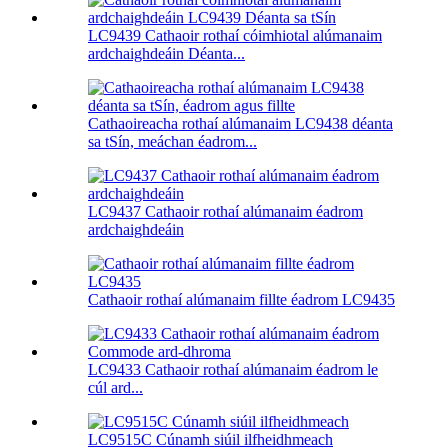
LC9439 Cathaoir rothaí cóimhiotal alúmanaim
ardchaighdeáin Déanta...
Cathaoireacha rothaí alúmanaim LC9438 déanta
sa tSín, meáchan éadrom...
LC9437 Cathaoir rothaí alúmanaim éadrom
ardchaighdeáin
Cathaoir rothaí alúmanaim fillte éadrom LC9435
LC9433 Cathaoir rothaí alúmanaim éadrom le
cúl ard...
LC9515C Cúnamh siúil ilfheidhmeach