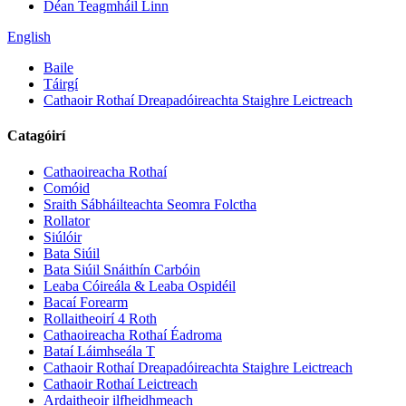
Déan Teagmháil Linn
English
Baile
Táirgí
Cathaoir Rothaí Dreapadóireachta Staighre Leictreach
Catagóirí
Cathaoireacha Rothaí
Comóid
Sraith Sábháilteachta Seomra Folctha
Rollator
Siúlóir
Bata Siúil
Bata Siúil Snáithín Carbóin
Leaba Cóireála & Leaba Ospidéil
Bacaí Forearm
Rollaitheoirí 4 Roth
Cathaoireacha Rothaí Éadroma
Bataí Láimhseála T
Cathaoir Rothaí Dreapadóireachta Staighre Leictreach
Cathaoir Rothaí Leictreach
Ardaitheoir ilfheidhmeach