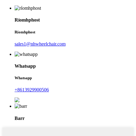
Ríomhphost
Ríomhphost
sales1@nhwheelchair.com
Whatsapp
Whatsapp
+8613929900506
Barr