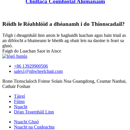
Chúltaca Cóimhiotal Alúmanaim
Réidh le Réabhlóid a dhéanamh i do Thionscadail?
Téigh i dteagmháil linn anois le haghaidh luachan agus bain triail as
an difríocht a bhaineann le bheith ag obair leis na daoine is fearr sa
ghnó.
Faigh do Luachan Saor in Aisce
+86 13929900506
sales1@nhwheelchair.com
Bonn Tionsclaíoch Foinse Solais Nua Guangdong, Ceantar Nanhai,
Cathair Foshan
Táirgí
Fúinn
Nuacht
Déan Teagmháil Linn
Nuacht Ghnó
Nuacht na Cuideachta